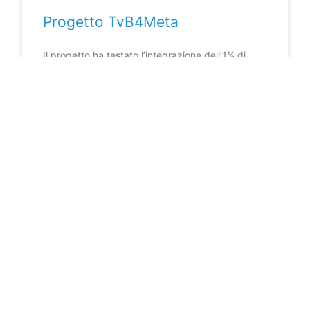
Progetto TvB4Meta
Il progetto ha testato l’integrazione dell’1% di
tannini nella dieta di bovini Charolaise e
Limousine.
LEGGI DI PIÙ »
14 Luglio 2025
COLLABORA CON LA NOSTRA
REDAZIONE
Hai un contenuto tecnico di valore da
condividere?
Dagli la giusta visibilità che merita
nelle nostre rubriche.