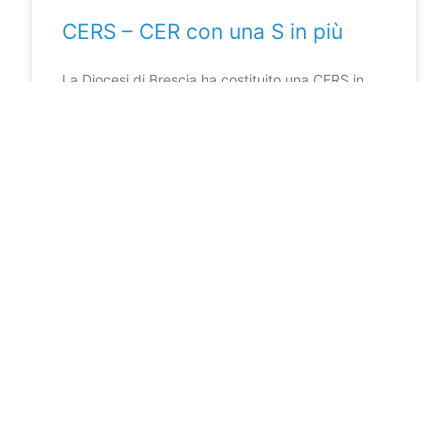
CERS – CER con una S in più
La Diocesi di Brescia ha costituito una CERS in
forma cooperativa per promuovere l’ecologia
integrale.
LEGGI DI PIÙ »
13 Ottobre 2025
COLLABORA CON LA NOSTRA
REDAZIONE
Hai un contenuto tecnico di valore da
condividere?
Dagli la giusta visibilità che merita
nelle nostre rubriche.