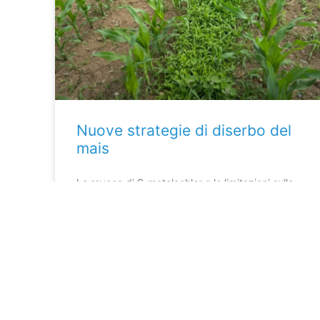
Nuove strategie di diserbo del
mais
La revoca di S-metolachlor e le limitazioni sulla
terbutilazina impongono un cambio di passo
nella difesa del mais.
LEGGI DI PIÙ »
14 Aprile 2025