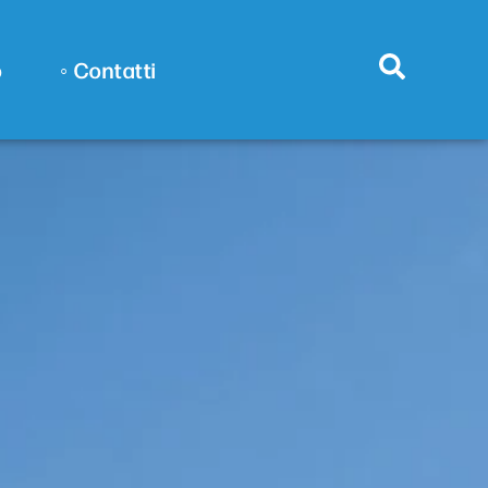
o
◦ Contatti