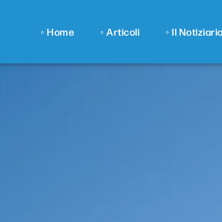
◦ Home
◦ Articoli
◦ Il Notiziari