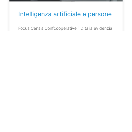
Intelligenza artificiale e persone
Focus Censis Confcooperative “ L’Italia evidenzia
un ritardo notevole nell’adozione dell’Intelligenza
Artificiale rispetto ad altri paesi europei,
posizionandosi al 25° posto, dietro a 13 paesi
LEGGI DI PIÙ »
14 Aprile 2025
COLLABORA CON LA NOSTRA
REDAZIONE
Hai un contenuto tecnico di valore da
condividere?