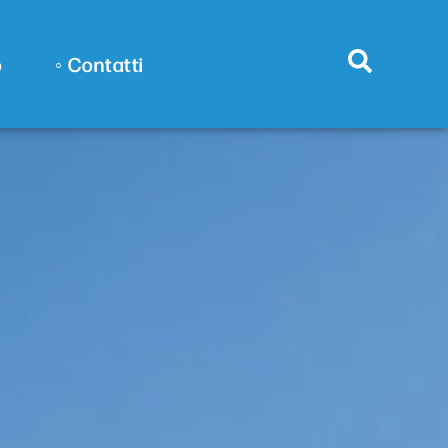
o
◦ Contatti