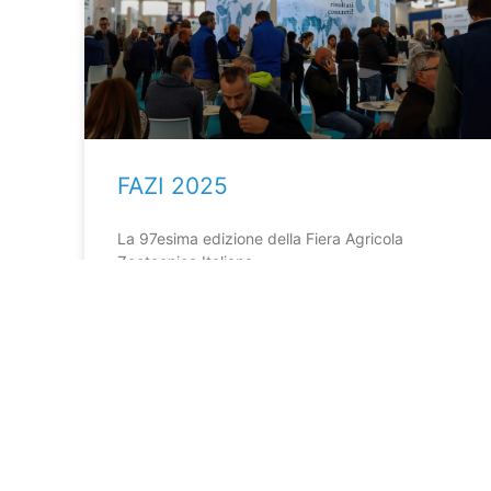
FAZI 2025
La 97esima edizione della Fiera Agricola
Zootecnica Italiana
LEGGI DI PIÙ »
9 Dicembre 2025