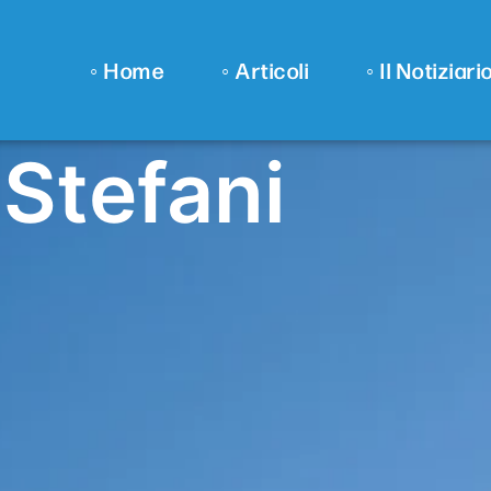
◦ Home
◦ Articoli
◦ Il Notiziari
 Stefani