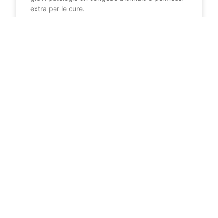
extra per le cure.
LEGGI DI PIÙ »
9 Dicembre 2025
IL TECNICO INFORMA
Il licenziamento nelle piccole
imprese