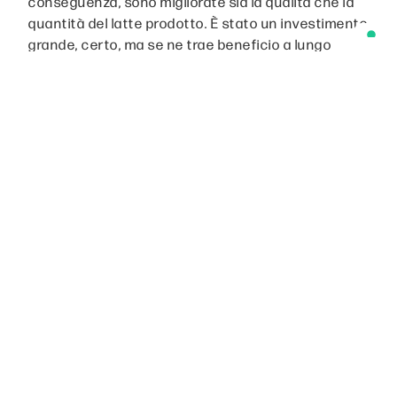
conseguenza, sono migliorate sia la qualità che la
quantità del latte prodotto. È stato un investimento
grande, certo, ma se ne trae beneficio a lungo
termine, ed è un beneficio che si vede ogni giorno.
La nostra strada verso l’innovazione è stata un
percorso fatto di tappe ben definite:
Nel
2015
, appena sono entrato pienamente
nell’attività, abbiamo investito nei
collari per
rilevare i calori
e monitorare il
benessere degli animali
. Questi strumenti
sono preziosi: segnalano lo stress in relazione
alla ruminazione e ci permettono di prevenire
problemi. La mattina, il computer segnala
variazioni di dati su alcuni capi specifici,
permettendoci di indagare subito se si tratta
di una mastite o di un’indigestione, e di far
intervenire il veterinario prima che sia troppo
tardi.