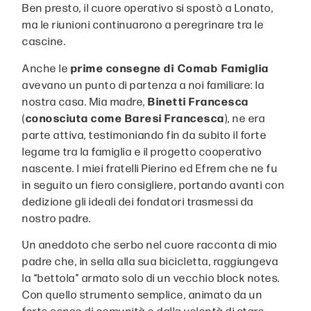
Ben presto, il cuore operativo si spostò a Lonato,
ma le riunioni continuarono a peregrinare tra le
cascine.
Anche le
prime
consegne
di Comab Famiglia
avevano un punto di partenza a noi familiare: la
nostra casa. Mia madre,
Binetti
Francesca
(
conosciuta
come
Baresi
Francesca
), ne era
parte attiva, testimoniando fin da subito il forte
legame tra la famiglia e il progetto cooperativo
nascente. I miei fratelli Pierino ed Efrem che ne fu
in seguito un fiero consigliere, portando avanti con
dedizione gli ideali dei fondatori trasmessi da
nostro padre.
Un aneddoto che serbo nel cuore racconta di mio
padre che, in sella alla sua bicicletta, raggiungeva
la “bettola” armato solo di un vecchio block notes.
Con quello strumento semplice, animato da un
forte senso di comunità e dalla volontà di stare