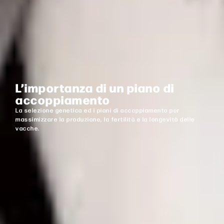
L’importanza di un piano di
accoppiamento
La selezione genetica ed i piani di accoppiamento per
massimizzare la produzione, la fertilità e la longevità delle
vacche.